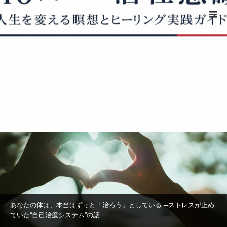
ホーム
心と体
心と体
healingcodes
あなたの体は、本当はずっと「治ろう」としている ─ストレスが止め
ていた“自己治癒システム”の話