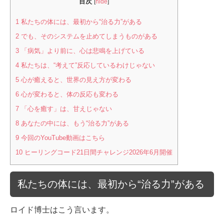
目次
[
hide
]
1
私たちの体には、最初から“治る力”がある
2
でも、そのシステムを止めてしまうものがある
3
「病気」より前に、心は悲鳴を上げている
4
私たちは、“考えて”反応しているわけじゃない
5
心が癒えると、世界の見え方が変わる
6
心が変わると、体の反応も変わる
7
「心を癒す」は、甘えじゃない
8
あなたの中には、もう“治る力”がある
9
今回のYouTube動画はこちら
10
ヒーリングコード21日間チャレンジ2026年6月開催
私たちの体には、最初から“治る力”がある
ロイド博士はこう言います。