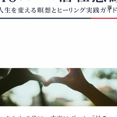
ホーム
healingcodes
あなたの体は、本当はずっと「治ろ
う」としている ─ストレスが止めていた“自己治癒システム”の話
healingcodes