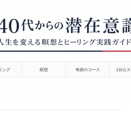
リング
瞑想
奇跡のコース
1分心