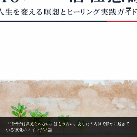
ホーム
自己変容
自己変容
healingcodes
「遺伝子は変えられない」はもう古い。あなたの内側で静かに起きて
いる“変化のスイッチ”の話