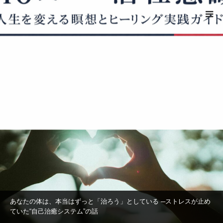
ホーム
自己治癒力
自己治癒力
healingcodes
あなたの体は、本当はずっと「治ろう」としている ─ストレスが止め
ていた“自己治癒システム”の話